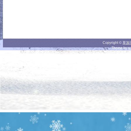
Copyright ©
草加
Theme by
w