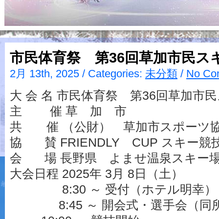
市民体育祭 第36回草加市民ス
2月 13th, 2025 / Categories:
未分類
/
No Co
大 会 名 市民体育祭 第36回草加市
主 催 草 加 市
共 催 （公財） 草加市スポーツ協
協 賛 FRIENDLY CUP スキー競
会 場 長野県 よませ温泉スキー
大会日程 2025年 3月 8日（土）
8:30 ～ 受付（ホテル明幸）
8:45 ～ 開会式・選手会（同