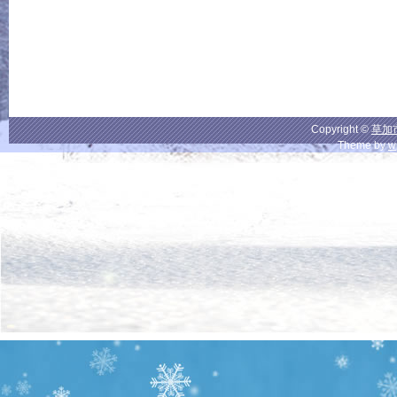
Copyright ©
草加
Theme by
w