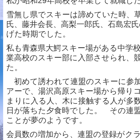
私が昭和29年高校を卒業して就職し
雪無し県でスキーは諦めていた時、
氏、藤井会長、高梨一郎氏、石島宏氏
げた時期でした。
私も青森県大鰐スキー場がある中学
業高校のスキー部に入部させられ、
た。
初めて誘われて連盟のスキーに参加
アーで、湯沢高原スキー場から帰り
まりに入る人、木に接触する人が多
日が落ちた夕食時でした。 その連
ことが夢のようです。
会員数の増加から、連盟の登録がク