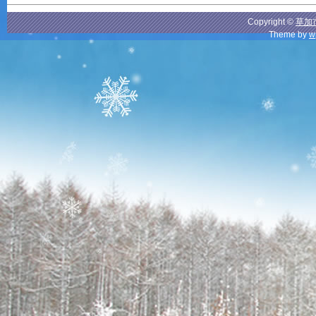
Copyright ©
草加
Theme by
w