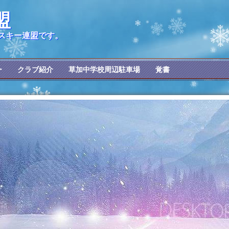
盟
スキー連盟です。
ー
クラブ紹介
草加中学校周辺駐車場
覚書