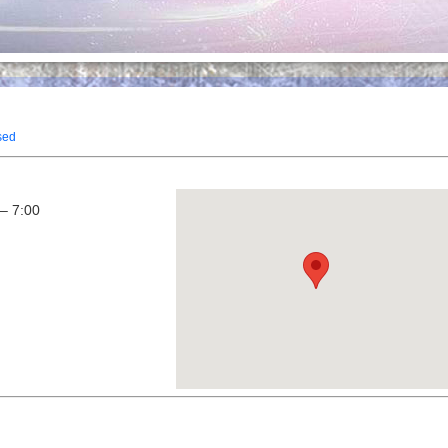
sed
–
7:00