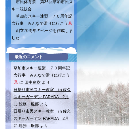
市民体育祭 第36回草加市民ス
キー競技会
草加市スキー連盟 ７０周年記
念行事 みんなで滑りに行こう
創立70周年のページを作成しま
した
最近のコメント
草加市スキー連盟 ７０周年記
念行事 みんなで滑りに行こう
に
田中良樹
より
日帰り市民スキー教室 iｎ佐久
スキーガーデン PARADA 2月
に
総務 服部
より
日帰り市民スキー教室 iｎ佐久
スキーガーデン PARADA 2月
に
総務 服部
より