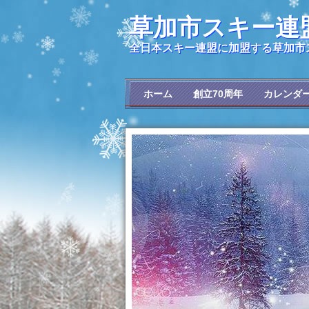
草加市スキー連
全日本スキー連盟に加盟する草加市
ホーム
創立70周年
カレンダ